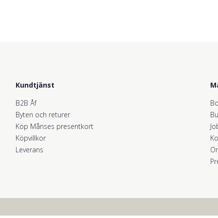
Kundtjänst
M
B2B Åf
Bo
Byten och returer
Bu
Köp Månses presentkort
Jo
Köpvillkor
Ko
Leverans
O
Pr