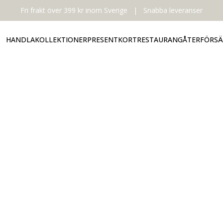
Fri frakt över 399 kr inom Sverige
|
Snabba leveranser
HANDLA
KOLLEKTIONER
PRESENTKORT
RESTAURANG
ÅTERFÖRSÄ