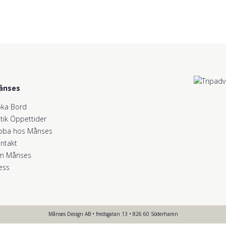
ånses
ka Bord
tik Öppettider
bba hos Månses
ntakt
m Månses
ess
Månses Design AB • fredsgatan 13 • 826 60 Söderhamn