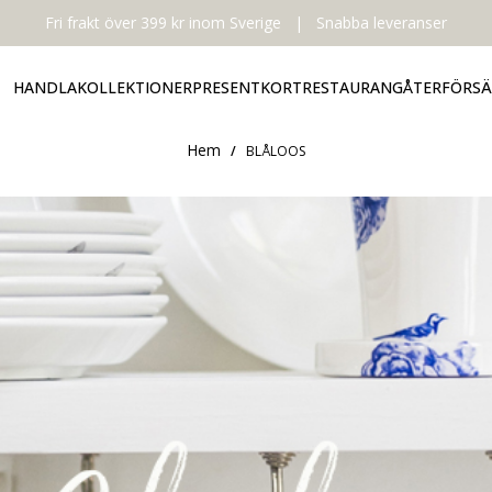
Fri frakt över 399 kr inom Sverige
|
Snabba leveranser
HANDLA
KOLLEKTIONER
PRESENTKORT
RESTAURANG
ÅTERFÖRSÄ
Hem
/
BLÅLOOS