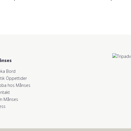
ånses
ka Bord
tik Öppettider
bba hos Månses
ntakt
m Månses
ess