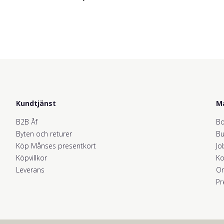
Kundtjänst
M
B2B Åf
Bo
Byten och returer
Bu
Köp Månses presentkort
Jo
Köpvillkor
Ko
Leverans
O
Pr