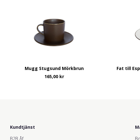
Mugg Stugsund Mörkbrun
Fat till E
165,00
kr
Kundtjänst
M
B2B Åf
Bo