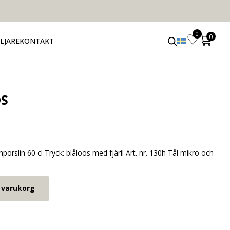
0
LJARE
KONTAKT
OS
rslin 60 cl Tryck: blåloos med fjäril Art. nr. 130h Tål mikro och
i varukorg