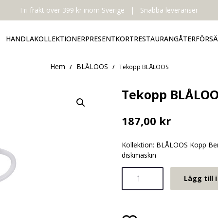
Fri frakt över 399 kr inom Sverige
|
Snabba leveranser
HANDLA
KOLLEKTIONER
PRESENTKORT
RESTAURANG
ÅTERFÖRSÄ
Hem
BLÅLOOS
/
/
Tekopp BLÅLOOS
Tekopp BLÅLO
187,00
kr
Kollektion: BLÅLOOS Kopp Benpo
diskmaskin
Tekopp
Lägg till 
BLÅLOOS
mängd