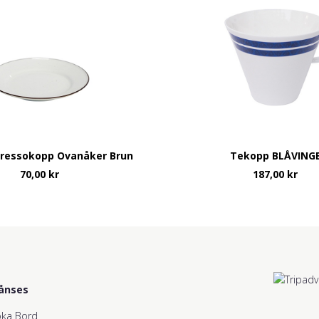
spressokopp Ovanåker Brun
Tekopp BLÅVING
70,00
kr
187,00
kr
ånses
ka Bord