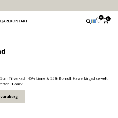
0
LJARE
KONTAKT
nd
45cm Tillverkad i 45% Linne & 55% Bomull. Havre färgad servett
etten. 1-pack
i varukorg