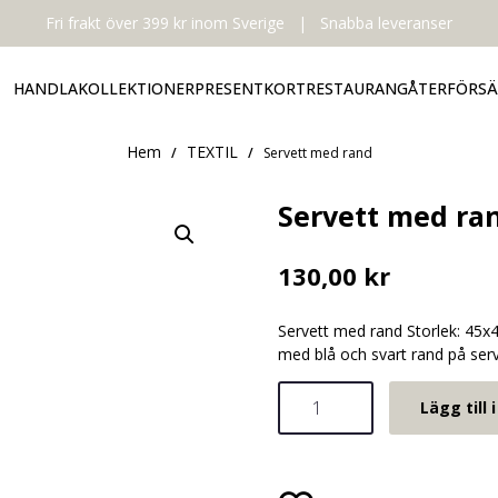
Fri frakt över 399 kr inom Sverige
|
Snabba leveranser
HANDLA
KOLLEKTIONER
PRESENTKORT
RESTAURANG
ÅTERFÖRSÄ
Hem
TEXTIL
/
/
Servett med rand
Servett med ra
130,00
kr
Servett med rand Storlek: 45x
med blå och svart rand på serv
Servett
Lägg till 
med
rand
mängd